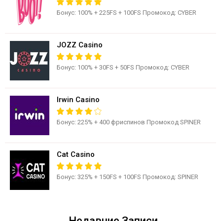
Бонус: 100% + 225FS + 100FS Промокод: CYBER
JOZZ Casino
Бонус: 100% + 30FS + 50FS Промокод: CYBER
Irwin Casino
Бонус: 225% + 400 фриспинов Промокод SPINER
Cat Casino
Бонус: 325% + 150FS + 100FS Промокод: SPINER
Недавние Записи