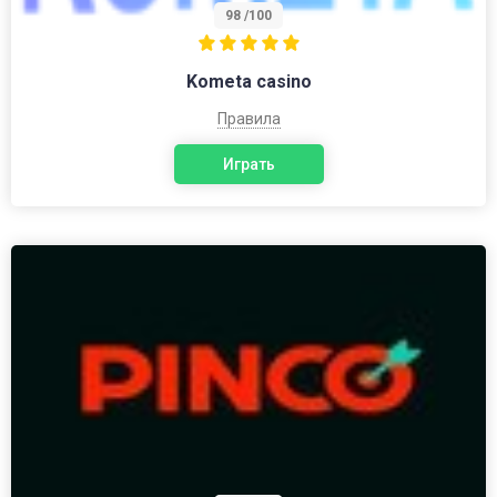
98
/100
Kometa casino
Правила
Играть