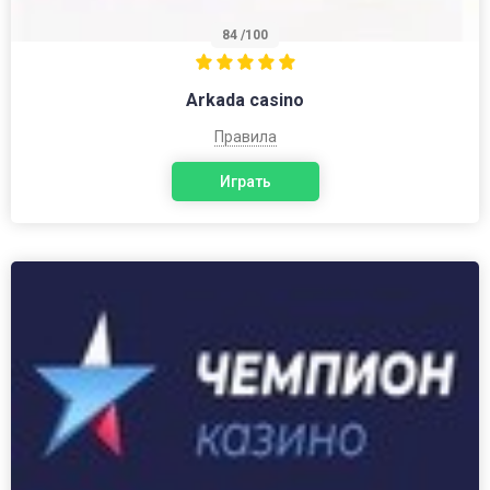
84
/100
Arkada casino
Правила
Играть