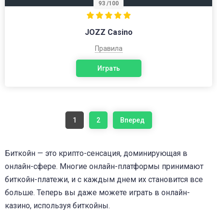
93
/100
JOZZ Casino
Правила
Играть
1
2
Вперед
Биткойн — это крипто-сенсация, доминирующая в
онлайн-сфере. Многие онлайн-платформы принимают
биткойн-платежи, и с каждым днем их становится все
больше. Теперь вы даже можете играть в онлайн-
казино, используя биткойны.