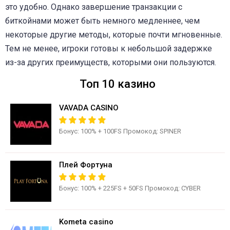
это удобно. Однако завершение транзакции с
биткойнами может быть немного медленнее, чем
некоторые другие методы, которые почти мгновенные.
Тем не менее, игроки готовы к небольшой задержке
из-за других преимуществ, которыми они пользуются.
Топ 10 казино
VAVADA CASINO
Бонус: 100% + 100FS Промокод: SPINER
Плей Фортуна
Бонус: 100% + 225FS + 50FS Промокод: CYBER
Kometa casino