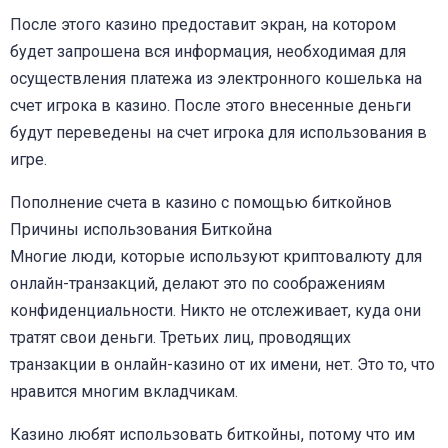
После этого казино предоставит экран, на котором
будет запрошена вся информация, необходимая для
осуществления платежа из электронного кошелька на
счет игрока в казино. После этого внесенные деньги
будут переведены на счет игрока для использования в
игре.
Пополнение счета в казино с помощью биткойнов
Причины использования Биткойна
Многие люди, которые используют криптовалюту для
онлайн-транзакций, делают это по соображениям
конфиденциальности. Никто не отслеживает, куда они
тратят свои деньги. Третьих лиц, проводящих
транзакции в онлайн-казино от их имени, нет. Это то, что
нравится многим вкладчикам.
Казино любят использовать биткойны, потому что им