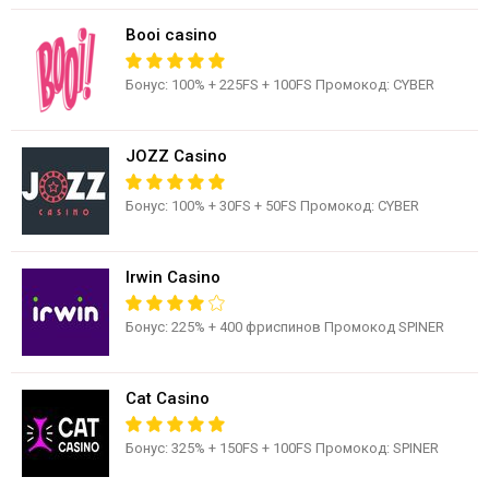
Booi casino
Бонус: 100% + 225FS + 100FS Промокод: CYBER
JOZZ Casino
Бонус: 100% + 30FS + 50FS Промокод: CYBER
Irwin Casino
Бонус: 225% + 400 фриспинов Промокод SPINER
Cat Casino
Бонус: 325% + 150FS + 100FS Промокод: SPINER