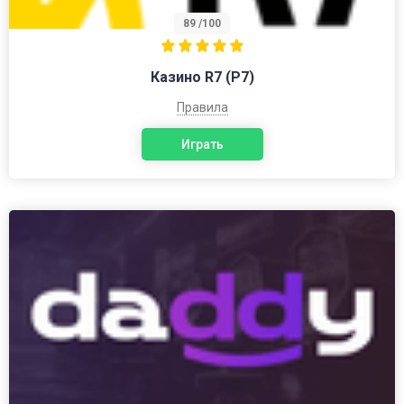
89
/100
Казино R7 (Р7)
Правила
Играть