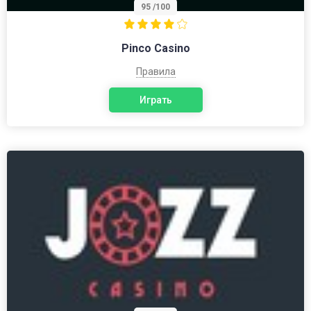
95
/100
Pinco Casino
Правила
Играть