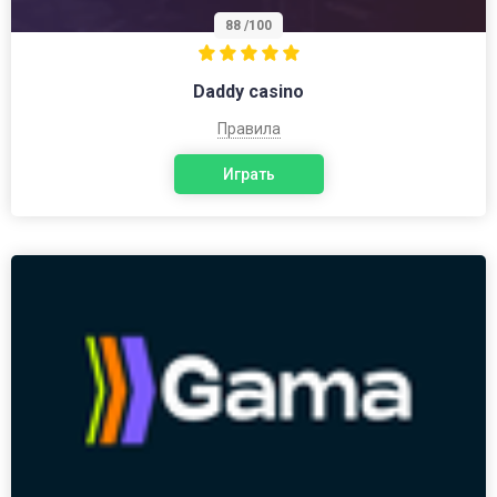
88
/100
Daddy casino
Правила
Играть