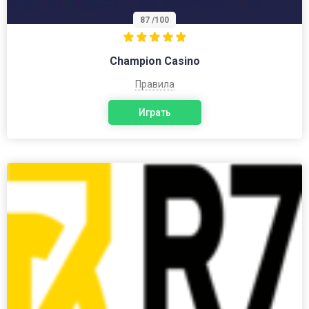
87
/100
Champion Casino
Правила
Играть