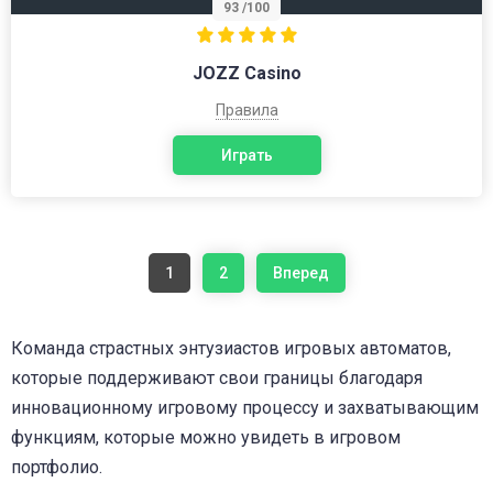
93
/100
JOZZ Casino
Правила
Играть
1
2
Вперед
Команда страстных энтузиастов игровых автоматов,
которые поддерживают свои границы благодаря
инновационному игровому процессу и захватывающим
функциям, которые можно увидеть в игровом
портфолио.