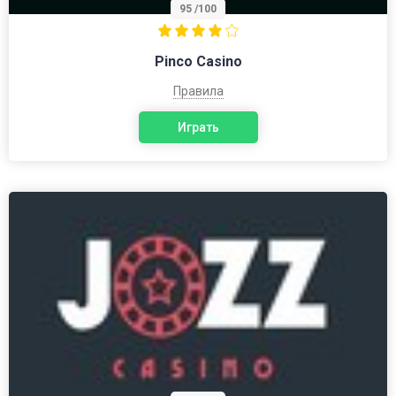
95
/100
Pinco Casino
Правила
Играть