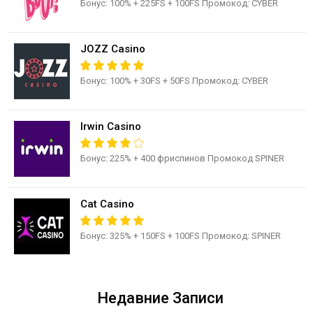
Бонус: 100% + 225FS + 100FS Промокод: CYBER
JOZZ Casino
Бонус: 100% + 30FS + 50FS Промокод: CYBER
Irwin Casino
Бонус: 225% + 400 фриспинов Промокод SPINER
Cat Casino
Бонус: 325% + 150FS + 100FS Промокод: SPINER
Недавние Записи