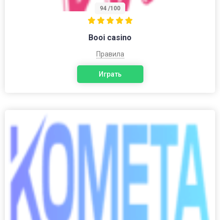
94
/100
Booi casino
Правила
Играть