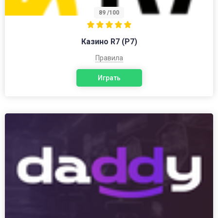
89
/100
Казино R7 (Р7)
Правила
Играть