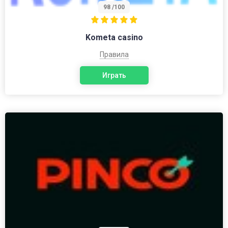
98
/100
Kometa casino
Правила
Играть