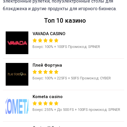
электронные рулетки, полуэлектронные столы для
блэкджека и другие продукты для игорного бизнеса.
Топ 10 казино
VAVADA CASINO
Бонус: 100% + 100FS Промокод: SPINER
Плей Фортуна
Бонус: 100% + 225FS + 50FS Промокод: CYBER
Kometa casino
Бонус: 255% + До 500 FS + 100FS промокод: SPINER