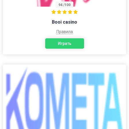
94
/100
Booi casino
Правила
Играть