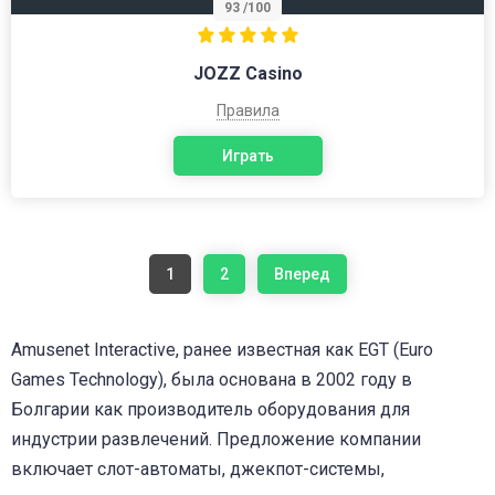
93
/100
JOZZ Casino
Правила
Играть
1
2
Вперед
Amusenet Interactive, ранее известная как EGT (Euro
Games Technology), была основана в 2002 году в
Болгарии как производитель оборудования для
индустрии развлечений. Предложение компании
включает слот-автоматы, джекпот-системы,