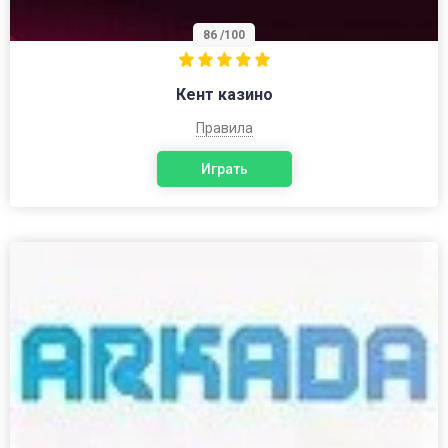
86
/100
Кент казино
Правила
Играть