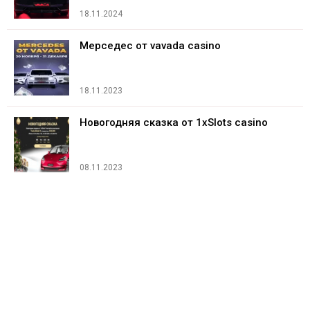
18.11.2024
Мерседес от vavada casino
18.11.2023
Новогодняя сказка от 1xSlots casino
08.11.2023