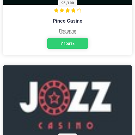
95
/100
Pinco Casino
Правила
Играть