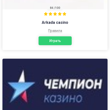
84
/100
Arkada casino
Правила
Играть