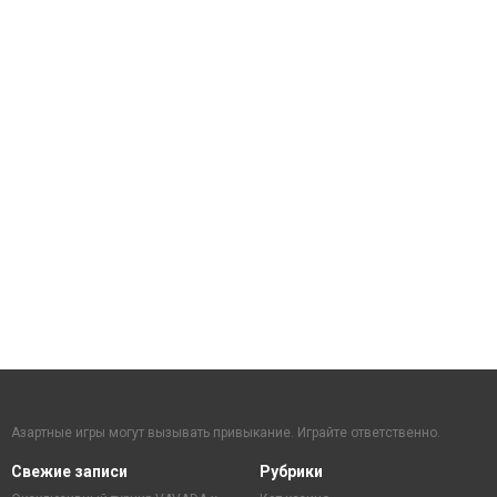
Азартные игры могут вызывать привыкание. Играйте ответственно.
Свежие записи
Рубрики