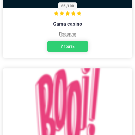
85
/100
Gama casino
Правила
Играть