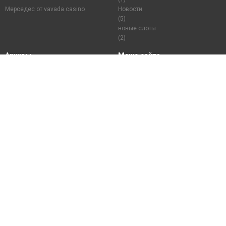
Мерседес от vavada casino
Новости
(5)
новые слоты
(2)
Архивы
Меню сайта
Ноябрь 2024
Главная
(1)
Бонусы
Ноябрь 2023
Промокоды
(2)
Бонус без внесения депозита
Март 2023
(1)
Приветственный бонус
Февраль 2023
Фриспины
(3)
Кэшбэк
Июнь 2022
Казино
(1)
Популярные онлaйн кaзинo
Лучшие онлайн казино 2026
Записи
Категории
Новости
новые слоты