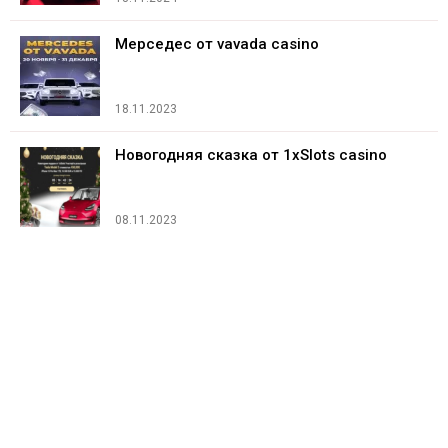
Мерседес от vavada casino
18.11.2023
Новогодняя сказка от 1xSlots casino
08.11.2023