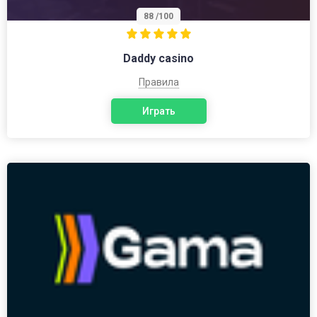
88
/100
Daddy casino
Правила
Играть