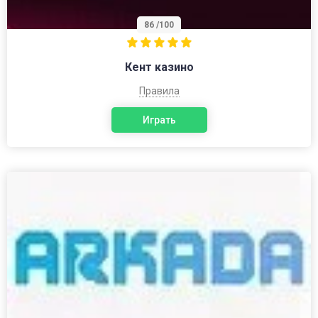
86
/100
Кент казино
Правила
Играть