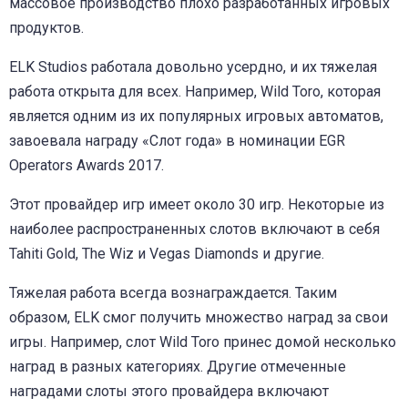
массовое производство плохо разработанных игровых
продуктов.
ELK Studios работала довольно усердно, и их тяжелая
работа открыта для всех. Например, Wild Toro, которая
является одним из их популярных игровых автоматов,
завоевала награду «Слот года» в номинации EGR
Operators Awards 2017.
Этот провайдер игр имеет около 30 игр. Некоторые из
наиболее распространенных слотов включают в себя
Tahiti Gold, The Wiz и Vegas Diamonds и другие.
Тяжелая работа всегда вознаграждается. Таким
образом, ELK смог получить множество наград за свои
игры. Например, слот Wild Toro принес домой несколько
наград в разных категориях. Другие отмеченные
наградами слоты этого провайдера включают