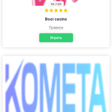
94
/100
Booi casino
Правила
Играть