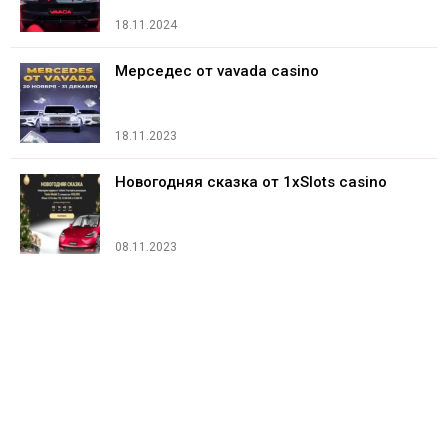
18.11.2024
Мерседес от vavada casino
18.11.2023
Новогодняя сказка от 1xSlots casino
08.11.2023