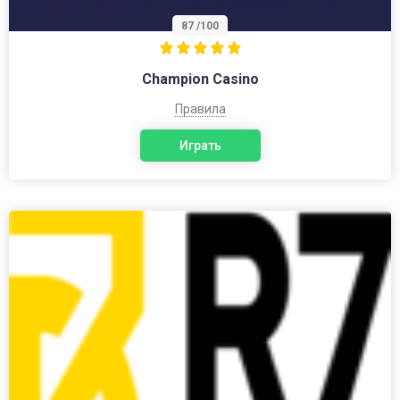
87
/100
Champion Casino
Правила
Играть