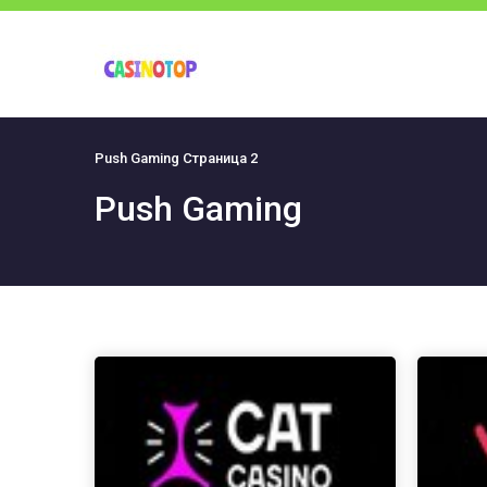
Push Gaming
Страница 2
Push Gaming