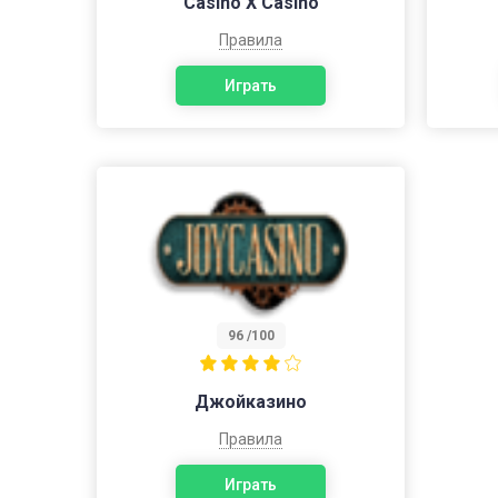
Casino X Casino
Правила
Играть
96
/100
Джойказино
Правила
Играть