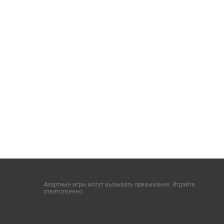
Азартные игры могут вызывать привыкание. Играйте
ответственно.