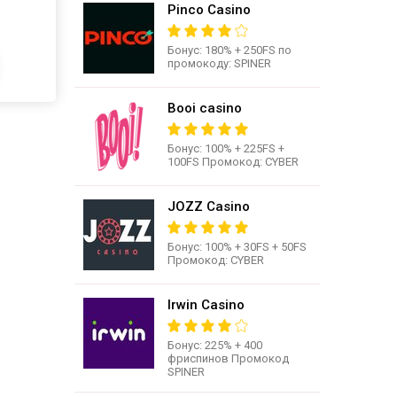
Pinco Casino
Бонус: 180% + 250FS по
промокоду: SPINER
Booi casino
Бонус: 100% + 225FS +
100FS Промокод: CYBER
JOZZ Casino
Бонус: 100% + 30FS + 50FS
Промокод: CYBER
Irwin Casino
Бонус: 225% + 400
фриспинов Промокод
SPINER