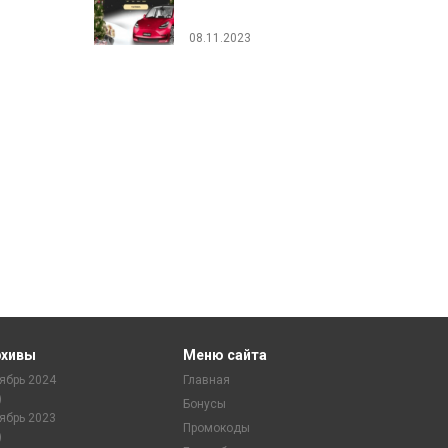
08.11.2023
рхивы
Меню сайта
ябрь 2024
Главная
)
Бонусы
ябрь 2023
Промокоды
)