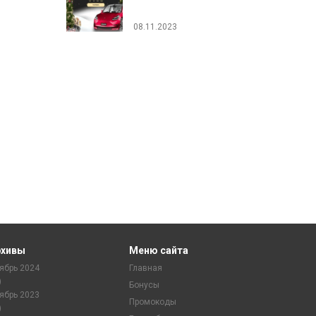
08.11.2023
рхивы
Меню сайта
ябрь 2024
Главная
)
Бонусы
ябрь 2023
Промокоды
)