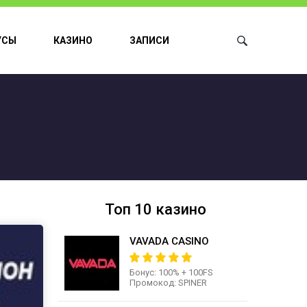
УСЫ
КАЗИНО
ЗАПИСИ
Топ 10 казино
VAVADA CASINO
Бонус: 100% + 100FS
Промокод: SPINER