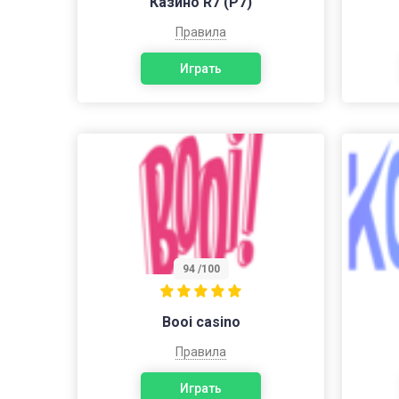
Казино R7 (Р7)
Правила
Играть
94
/100
Booi casino
Правила
Играть