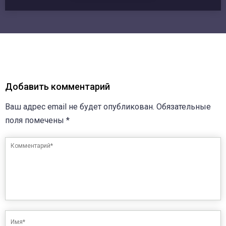
Добавить комментарий
Ваш адрес email не будет опубликован.
Обязательные
поля помечены
*