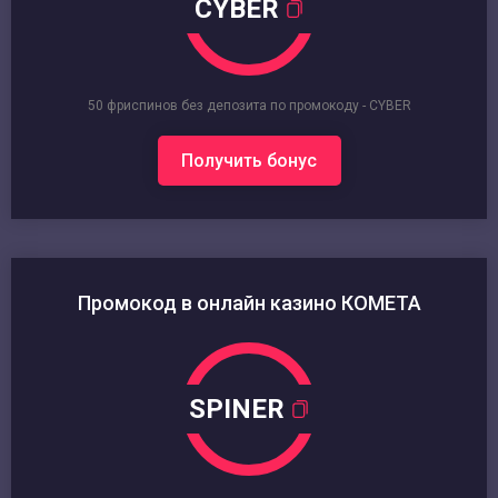
CYBER
50 фриспинов без депозита по промокоду - CYBER
Получить бонус
Промокод в онлайн казино КОМЕТА
SPINER