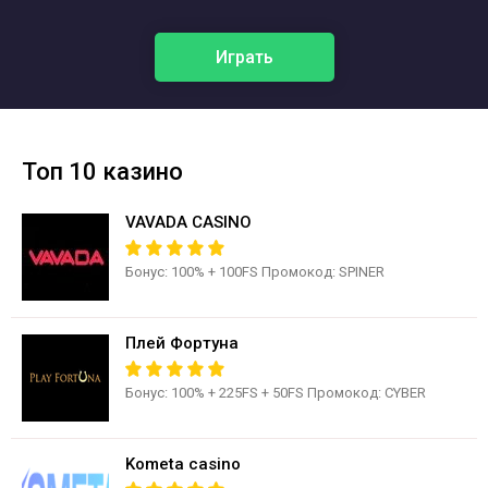
Играть
Топ 10 казино
VAVADA CASINO
Бонус: 100% + 100FS Промокод: SPINER
Плей Фортуна
Бонус: 100% + 225FS + 50FS Промокод: CYBER
Kometa casino