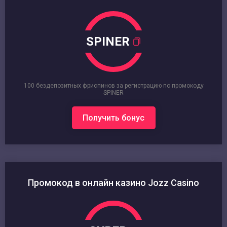
SPINER
100 бездепозитных фриспинов за регистрацию по промокоду
SPINER
Получить бонус
Промокод в онлайн казино Jozz Casino