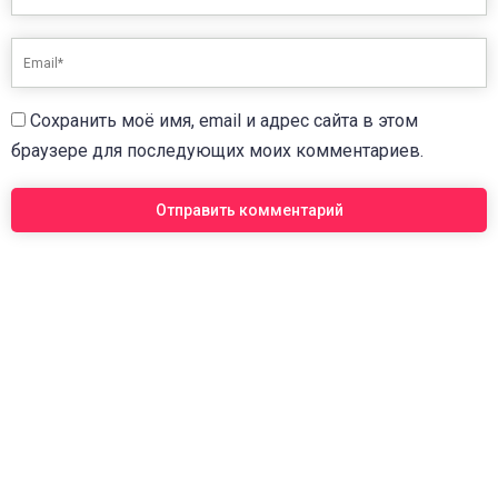
Сохранить моё имя, email и адрес сайта в этом
браузере для последующих моих комментариев.