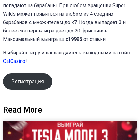
попадают на барабаны. При любом вращении Super
Wilds может появиться на любом из 4 средних
барабанов с множителем до х7. Когда выпадает 3 и
более скаттеров, игра дает до 20 фриспинов.
Максимальный выигрыш
х19995
от ставки.
Выбирайте игру и наслаждайтесь выходными на сайте
CatCasino
!
Регистрация
Read More