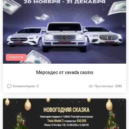
Новости
Мерседес от vavada casino
Комментарии: 0
Просмотры: 2085