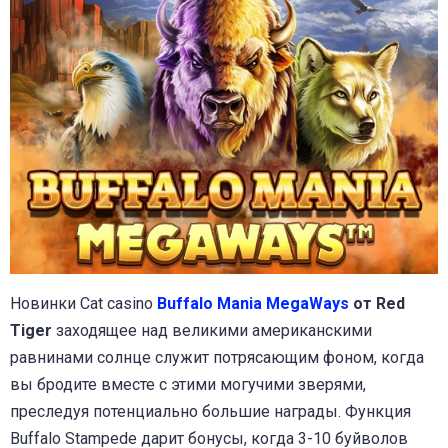
Новинки Cat casino
Buffalo Mania MegaWays
от Red
Tiger
заходящее над великими американскими
равнинами солнце служит потрясающим фоном, когда
вы бродите вместе с этими могучими зверями,
преследуя потенциально большие награды. Функция
Buffalo Stampede дарит бонусы, когда 3-10 буйволов