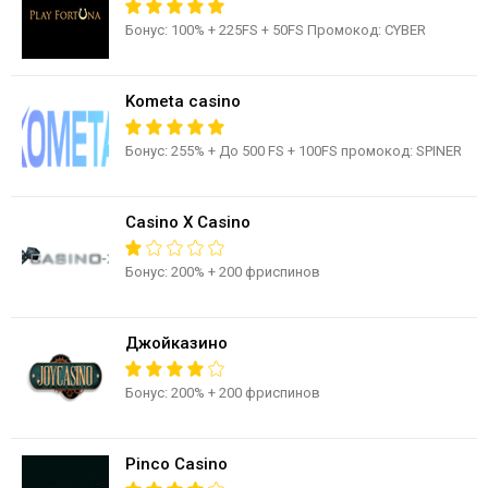
Бонус: 100% + 225FS + 50FS Промокод: CYBER
Kometa casino
Бонус: 255% + До 500 FS + 100FS промокод: SPINER
Casino X Casino
Бонус: 200% + 200 фриспинов
Джойказино
Бонус: 200% + 200 фриспинов
Pinco Casino