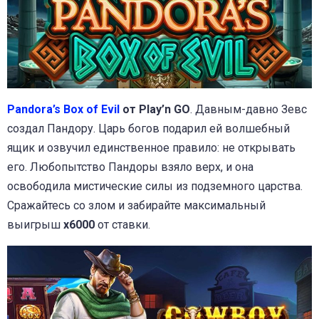
Pandora’s Box of Evil
от Play’n GO
. Давным-давно Зевс
создал Пандору. Царь богов подарил ей волшебный
ящик и озвучил единственное правило: не открывать
его. Любопытство Пандоры взяло верх, и она
освободила мистические силы из подземного царства.
Сражайтесь со злом и забирайте максимальный
выигрыш
х6000
от ставки.