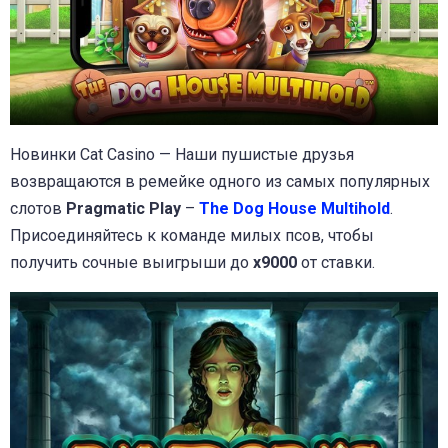
Новинки Cat Casino — Наши пушистые друзья
возвращаются в ремейке одного из самых популярных
слотов
Pragmatic Play
–
The Dog House Multihold
.
Присоединяйтесь к команде милых псов, чтобы
получить сочные выигрыши до
х9000
от ставки.