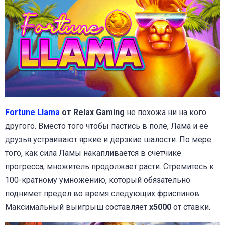
Fortune Llama
от Relax Gaming
не похожа ни на кого
другого. Вместо того чтобы пастись в поле, Лама и ее
друзья устраивают яркие и дерзкие шалости. По мере
того, как сила Ламы накапливается в счетчике
прогресса, множитель продолжает расти. Стремитесь к
100-кратному умножению, который обязательно
поднимет предел во время следующих фриспинов.
Максимальный выигрыш составляет
х5000
от ставки.